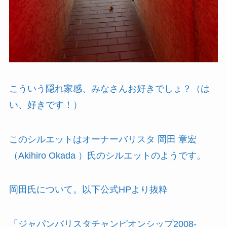
こういう隠れ家感、みなさんお好きでしょ？（は
い、好きです！）
このシルエットはオーナーバリスタ 岡田 章宏
（Akihiro Okada ）氏のシルエットのようです。
岡田氏について。以下公式HPより抜粋
「ジャパンバリスタチャンピオンシップ2008-