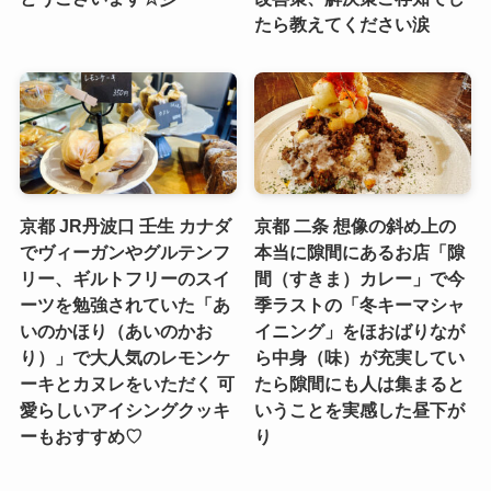
たら教えてください涙
京都 JR丹波口 壬生 カナダ
京都 二条 想像の斜め上の
でヴィーガンやグルテンフ
本当に隙間にあるお店「隙
リー、ギルトフリーのスイ
間（すきま）カレー」で今
ーツを勉強されていた「あ
季ラストの「冬キーマシャ
いのかほり（あいのかお
イニング」をほおばりなが
り）」で大人気のレモンケ
ら中身（味）が充実してい
ーキとカヌレをいただく 可
たら隙間にも人は集まると
愛らしいアイシングクッキ
いうことを実感した昼下が
ーもおすすめ♡
り