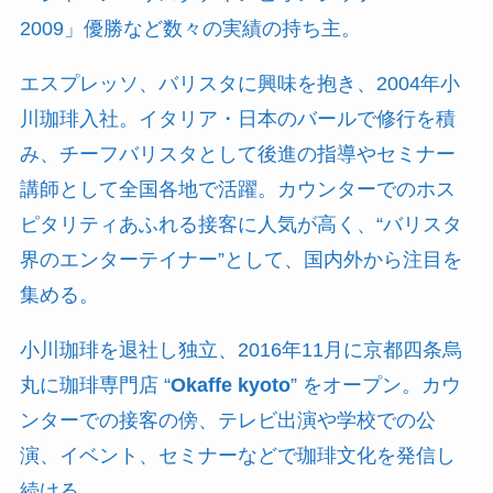
2009」優勝など数々の実績の持ち主。
エスプレッソ、バリスタに興味を抱き、2004年小
川珈琲入社。イタリア・日本のバールで修行を積
み、チーフバリスタとして後進の指導やセミナー
講師として全国各地で活躍。カウンターでのホス
ピタリティあふれる接客に人気が高く、“バリスタ
界のエンターテイナー”として、国内外から注目を
集める。
小川珈琲を退社し独立、2016年11月に京都四条烏
丸に珈琲専門店 “
Okaffe kyoto
” をオープン。カウ
ンターでの接客の傍、テレビ出演や学校での公
演、イベント、セミナーなどで珈琲文化を発信し
続ける。