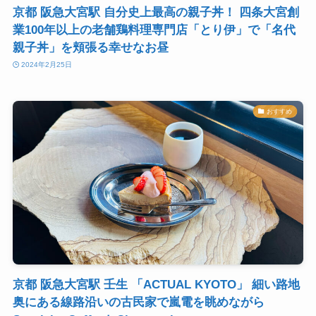
京都 阪急大宮駅 自分史上最高の親子丼！ 四条大宮創
業100年以上の老舗鶏料理専門店「とり伊」で「名代
親子丼」を頬張る幸せなお昼
2024年2月25日
おすすめ
京都 阪急大宮駅 壬生 「ACTUAL KYOTO」 細い路地
奥にある線路沿いの古民家で嵐電を眺めながら