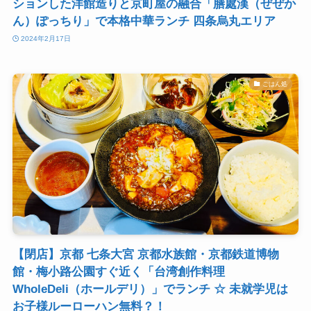
ションした洋館造りと京町屋の融合「膳處漢（ぜぜか
ん）ぽっちり」で本格中華ランチ 四条烏丸エリア
2024年2月17日
ごはん処
【閉店】京都 七条大宮 京都水族館・京都鉄道博物
館・梅小路公園すぐ近く「台湾創作料理
WholeDeli（ホールデリ）」でランチ ☆ 未就学児は
お子様ルーローハン無料？！