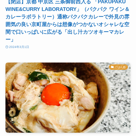
【閉店】京都 中京区 三条御前西入る 「PAKUPAKU
WINE&CURRY LABORATORY」（パクパク ワイン＆
カレーラボラトリー）通称パクパクカレーで外見の雰
囲気の良い京町屋からは想像がつかないオシャレな空
間で口いっぱいに広がる「出し汁カツオキーマカレ
ー」
2024年3月1日
ごはん処