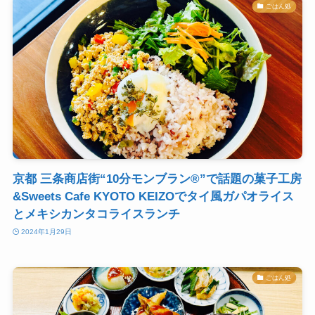
ごはん処
京都 三条商店街“10分モンブラン®”で話題の菓子工房
&Sweets Cafe KYOTO KEIZOでタイ風ガパオライス
とメキシカンタコライスランチ
2024年1月29日
ごはん処