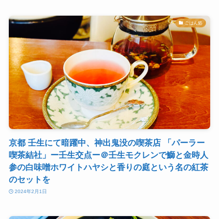
ごはん処
京都 壬生にて暗躍中、神出鬼没の喫茶店 「パーラー
喫茶結社」ー壬生交点ー＠壬生モクレンで鰤と金時人
参の白味噌ホワイトハヤシと香りの庭という名の紅茶
のセットを
2024年2月1日