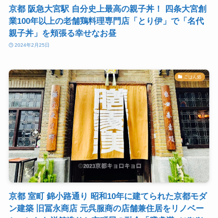
京都 阪急大宮駅 自分史上最高の親子丼！ 四条大宮創
業100年以上の老舗鶏料理専門店「とり伊」で「名代
親子丼」を頬張る幸せなお昼
2024年2月25日
ごはん処
京都 室町 錦小路通り 昭和10年に建てられた京都モダ
ン建築 旧冨永商店 元呉服商の店舗兼住居をリノベー