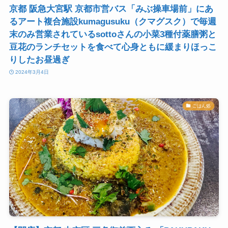
京都 阪急大宮駅 京都市営バス「みぶ操車場前」にあ
るアート複合施設kumagusuku（クマグスク）で毎週
末のみ営業されているsottoさんの小菜3種付薬膳粥と
豆花のランチセットを食べて心身ともに緩まりほっこ
りしたお昼過ぎ
2024年3月4日
ごはん処