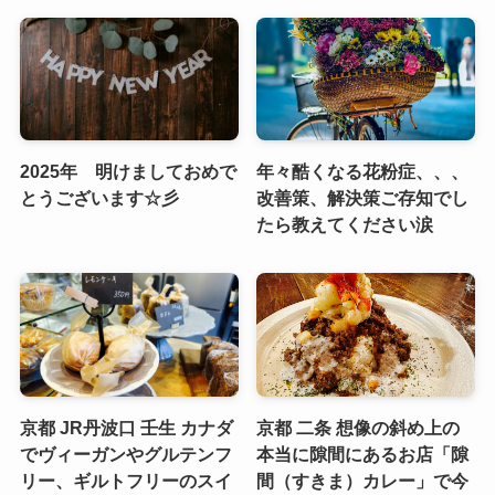
2025年 明けましておめで
年々酷くなる花粉症、、、
とうございます☆彡
改善策、解決策ご存知でし
たら教えてください涙
京都 JR丹波口 壬生 カナダ
京都 二条 想像の斜め上の
でヴィーガンやグルテンフ
本当に隙間にあるお店「隙
リー、ギルトフリーのスイ
間（すきま）カレー」で今