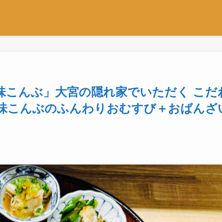
び 味こんぶ」大宮の隠れ家でいただく こだ
味こんぶのふんわりおむすび＋おばんざ