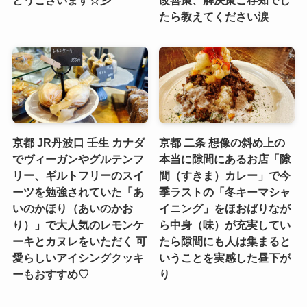
とうございます☆彡
改善策、解決策ご存知でし
たら教えてください涙
京都 JR丹波口 壬生 カナダ
京都 二条 想像の斜め上の
でヴィーガンやグルテンフ
本当に隙間にあるお店「隙
リー、ギルトフリーのスイ
間（すきま）カレー」で今
ーツを勉強されていた「あ
季ラストの「冬キーマシャ
いのかほり（あいのかお
イニング」をほおばりなが
り）」で大人気のレモンケ
ら中身（味）が充実してい
ーキとカヌレをいただく 可
たら隙間にも人は集まると
愛らしいアイシングクッキ
いうことを実感した昼下が
ーもおすすめ♡
り