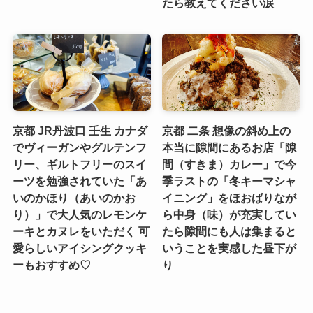
たら教えてください涙
京都 JR丹波口 壬生 カナダ
京都 二条 想像の斜め上の
でヴィーガンやグルテンフ
本当に隙間にあるお店「隙
リー、ギルトフリーのスイ
間（すきま）カレー」で今
ーツを勉強されていた「あ
季ラストの「冬キーマシャ
いのかほり（あいのかお
イニング」をほおばりなが
り）」で大人気のレモンケ
ら中身（味）が充実してい
ーキとカヌレをいただく 可
たら隙間にも人は集まると
愛らしいアイシングクッキ
いうことを実感した昼下が
ーもおすすめ♡
り