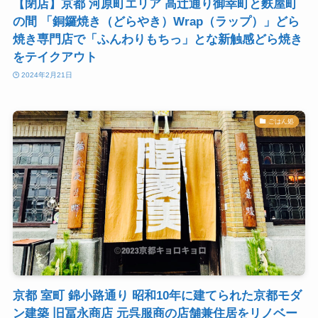
【閉店】京都 河原町エリア 高辻通り御幸町と麩屋町
の間 「銅鑼焼き（どらやき）Wrap（ラップ）」どら
焼き専門店で「ふんわりもちっ」とな新触感どら焼き
をテイクアウト
2024年2月21日
ごはん処
京都 室町 錦小路通り 昭和10年に建てられた京都モダ
ン建築 旧冨永商店 元呉服商の店舗兼住居をリノベー