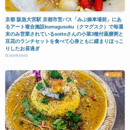
京都 阪急大宮駅 京都市営バス「みぶ操車場前」にあ
るアート複合施設kumagusuku（クマグスク）で毎週
末のみ営業されているsottoさんの小菜3種付薬膳粥と
豆花のランチセットを食べて心身ともに緩まりほっこ
りしたお昼過ぎ
2024年3月4日
ごはん処